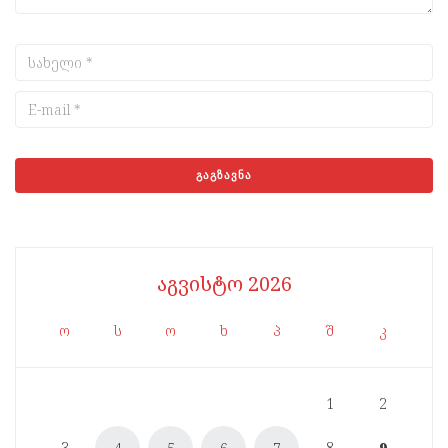
აგვისტო 2026
ო
ს
ო
ხ
პ
შ
კ
1
2
3
8
9