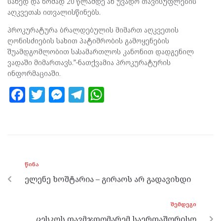
სახედ და ზომად 20 წლამდე ან უვადო თავისუფლების
აღკვეთას ითვალისწინებს.
პროკურატურა ბრალდებულის მიმართ აღკვეთის
ღონისძიების სახით პატიმრობის გამოყენების
შუამდგომლობით სასამართლოს კანონით დადგენილ
ვადაში მიმართავს.”-ნათქვამია პროკურატურის
ინფორმაციაში.
F
T
M
T
W
a
w
es
el
h
ce
itt
se
e
at
b
er
n
gr
s
o
g
a
A
ᲬᲘᲜᲐ
o
er
m
p
ელენე ხოშტარია – გირაოს არ გადავიხდი
k
p
ᲨᲔᲛᲓᲔᲒᲘ
ცესკოს თავმჯდომარემ საერთაშორისო