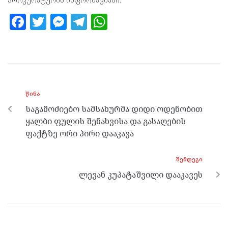
F
T
M
T
W
a
w
es
el
h
ce
itt
se
e
at
b
er
n
gr
s
o
g
a
A
ᲬᲘᲜᲐ
o
er
m
p
საგამოძიებო სამსახურმა დიდი ოდენობით
k
p
ყალბი ფულის შენახვისა და გასაღების
ფაქტზე ორი პირი დააკავა
ᲨᲔᲛᲓᲔᲒᲘ
ლევან კუპატაშვილი დააკავეს