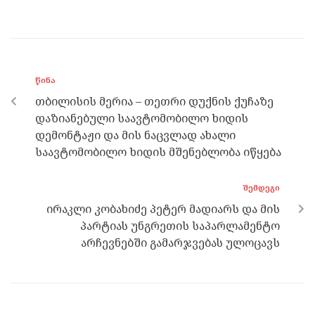
a
w
es
el
h
ce
itt
se
e
at
b
er
n
gr
s
o
g
a
A
ᲬᲘᲜᲐ
o
er
m
p
თბილისის მერია – თეთრი დუქნის ქუჩაზე
k
p
დაზიანებული საავტომობილო ხიდის
დემონტაჟი და მის ნაცვლად ახალი
საავტომობილო ხიდის მშენებლობა იწყება
ᲨᲔᲛᲓᲔᲒᲘ
ირაკლი კობახიძე პეტერ მადიარს და მის
პარტიას უნგრეთის საპარლამენტო
არჩევნებში გამარჯვებას ულოცავს