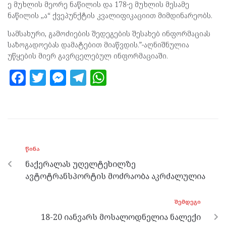
ე მუხლის მეორე ნაწილის და 178-ე მუხლის მესამე
ნაწილის ,,ა“ ქვეპუნქტის კვალიფიკაციით მიმდინარეობს.
სამსახური, გამოძიების შედეგების შესახებ ინფორმაციას
საზოგადოებას დამატებით მიაწვდის.”-აღნიშნულია
უწყების მიერ გავრცელებულ ინფორმაციაში.
F
T
M
T
W
a
w
es
el
h
ce
itt
se
e
at
b
er
n
gr
s
o
g
a
A
ᲬᲘᲜᲐ
o
er
m
p
ნაქერალას უღელტეხილზე
k
p
ავტოტრანსპორტის მოძრაობა აკრძალულია
ᲨᲔᲛᲓᲔᲒᲘ
18-20 იანვარს მოსალოდნელია ნალექი