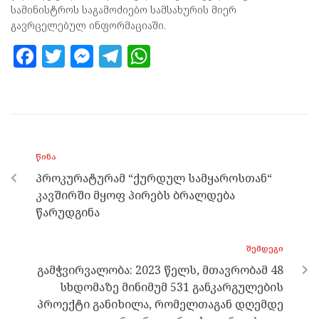
სამინისტროს საგამოძიებო სამსახურის მიერ
გავრცელებულ ინფორმაციაში.
F
T
M
T
W
a
w
es
el
h
ce
itt
se
e
at
b
er
n
gr
s
o
g
a
A
ᲬᲘᲜᲐ
o
er
m
p
პროკურატურამ “ქურდულ სამყაროსთან“
k
p
კავშირში მყოფ პირებს ბრალდება
წარუდგინა
ᲨᲔᲛᲓᲔᲒᲘ
გამჭვირვალობა: 2023 წელს, მთავრობამ 48
სხდომაზე მინიმუმ 531 განკარგულების
პროექტი განიხილა, რომელთაგან დღემდე