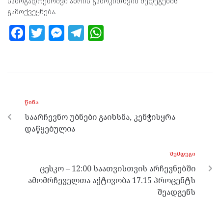
საზოგადოებრივი აზრის გამოკითხვის შედეგების
გამოქვეყნება.
F
T
M
T
W
a
w
es
el
h
ce
itt
se
e
at
b
er
n
gr
s
o
g
a
A
ᲬᲘᲜᲐ
o
er
m
p
საარჩევნო უბნები გაიხსნა, კენჭისყრა
k
p
დაწყებულია
ᲨᲔᲛᲓᲔᲒᲘ
ცესკო – 12:00 საათვისთვის არჩევნებში
ამომრჩეველთა აქტივობა 17.15 პროცენტს
შეადგენს