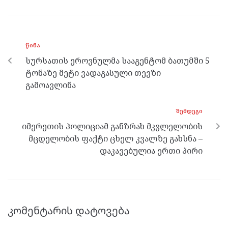
ce
itt
se
e
at
b
er
n
gr
s
o
g
a
A
ᲬᲘᲜᲐ
o
er
m
p
სურსათის ეროვნულმა სააგენტომ ბათუმში 5
k
p
ტონაზე მეტი ვადაგასული თევზი
გამოავლინა
ᲨᲔᲛᲓᲔᲒᲘ
იმერეთის პოლიციამ განზრახ მკვლელობის
მცდელობის ფაქტი ცხელ კვალზე გახსნა –
დაკავებულია ერთი პირი
კომენტარის დატოვება