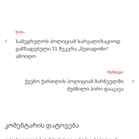
ce
itt
se
e
at
b
er
n
gr
s
o
g
a
A
ᲬᲘᲜᲐ
o
er
m
p
სამეგრელოს პოლიციამ სარეალიზაციოდ
k
p
გამზადებული 31 შეკვრა „მეთადონი“
ამოიღო
ᲨᲔᲛᲓᲔᲒᲘ
ქვემო ქართლის პოლიციამ მარნეულში
ძებნილი პირი დააკავა
კომენტარის დატოვება