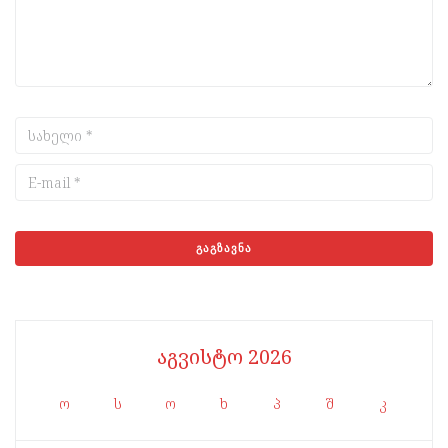
აგვისტო 2026
ო
ს
ო
ხ
პ
შ
კ