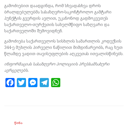
გამოძიებით დაადგინდა, რომ სხვადასხვა დროს
ბრალდებულებმა სასაზღვრო-საკონტროლო გამტარი
პუნქტის გვერდის ავლით, უკანონოდ გადმოკვეთეს
საქართველო-თურქეთის სახელმწიფო საზღვარი და
საქართველოში შემოვიდნენ.
გამოძიება საქართველოს სისხლის სამართლის კოდექსის
344-ე მუხლის პირველი ნაწილით მიმდინარეობს, რაც ხუთ
წლამდე ვადით თავისუფლების აღკვეთას ითვალისწინებს.
ინფორმაციას სასაზღვრო პოლიციის პრესსამსახური
ავრცელებს.
F
T
M
T
W
a
w
es
el
h
ce
itt
se
e
at
b
er
n
gr
s
o
g
a
A
ᲬᲘᲜᲐ