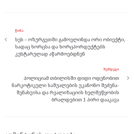
ce
itt
se
e
at
b
er
n
gr
s
o
g
a
A
ᲬᲘᲜᲐ
o
er
m
p
სეს – ოზურგეთში გამოვლინდა ორი ობიექტი,
k
p
სადაც ხორცსა და ხორცპორდუქტებს
კუსტარულად აწარმოებდნენ
ᲨᲔᲛᲓᲔᲒᲘ
პოლიციამ თბილისში დიდი ოდენობით
ნარკოტიკული საშუალების უკანონო შეძენა-
შენახვისა და რეალიზაციის ხელშეწყობის
ბრალდებით 1 პირი დააკავა