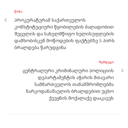
o
g
a
A
ᲬᲘᲜᲐ
o
er
m
p
პროკურატურამ საქართველოს
k
p
კონსტიტუციური წყობილების ძალადობით
შეცვლის და სახელმწიფო ხელისუფლების
დამხობისკენ მოწოდების ფაქტებზე 5 პირს
ბრალდება წარუდგინა
ᲨᲔᲛᲓᲔᲒᲘ
ცენტრალური კრიმინალური პოლიციის
დეპარტამენტის აჭარის მთავარი
სამმართველოს თანამშრომლებმა
ნარკოდანაშაულის ბრალდებით უცხო
ქვეყნის მოქალაქე დააკავეს