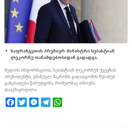
საფრანგეთის პრემიერ-მინისტრი სებასტიან
ლეკორნუ თანამდებობიდან გადადგა.
მედიის ინფორმაციით, სებასტიან ლეკორნუმ ქვეყნის
პრეზიდენტს, ემანუელ მაკრონს გადადგომის შესახებ
განცხადება წარუდგინა, რომელმაც თხოვნა
დააკმაყოფილა.
F
T
M
T
W
a
w
es
el
h
ce
itt
se
e
at
b
er
n
gr
s