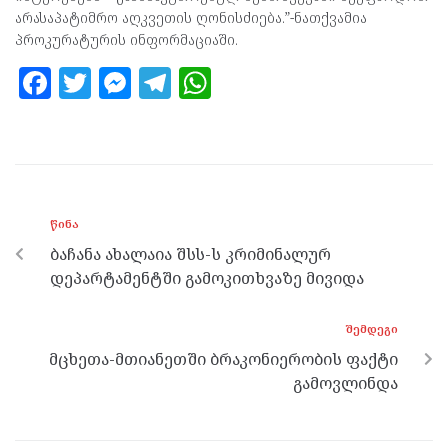
არასაპატიმრო აღკვეთის ღონისძიება.”-ნათქვამია
პროკურატურის ინფორმაციაში.
F
T
M
T
W
a
w
es
el
h
ce
itt
se
e
at
b
er
n
gr
s
o
g
a
A
ᲬᲘᲜᲐ
o
er
m
p
ბაჩანა ახალაია შსს-ს კრიმინალურ
k
p
დეპარტამენტში გამოკითხვაზე მივიდა
ᲨᲔᲛᲓᲔᲒᲘ
მცხეთა-მთიანეთში ბრაკონიერობის ფაქტი
გამოვლინდა