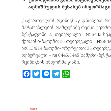
აღნიშნულის შესახებ ინფორმაცი
„საქართველოს რკინიგზა გაცნობებთ, რო
მატარებლების რამდენიმე რეისი. კერძო
ზესტაფონი; 25 თებერვალი – № 6445 ზეს
ქუთაისი-ბათუმი; 26 თებერვალი – №684/
№613/614 ბათუმი-ოზურგეთი; 26 თებერვა
თებერვალი – № 6446/6445 ხაშური-ზესტ
რკინიგზის ინფორმაციაში.
F
T
M
T
W
a
w
es
el
h
ce
itt
se
e
at
b
er
n
gr
s
o
g
a
A
ᲬᲘᲜᲐ