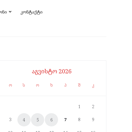
ონი
კონტაქტი
აგვისტო 2026
ო
ს
ო
ხ
პ
შ
კ
1
2
3
7
8
9
4
5
6