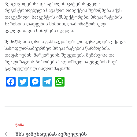
პესტიციდებისა და აგროქიმიკატების ყველა
რეგისტრირებული სავაჭრო ობიექტის შემოწმება აქვს
დაგეგმილი. სააგენტოს ინსპექტორები, პრეპარატების
ხარისხის დადგენის მიზნით, ლაბორატორიული
კვლევისთვის ნიმუშებს იღებენ.
შემოწმების დროს განსაკუთრებული ყურადღება ექცევა
სასოფლო-სამეურნეო პრეპარატების წარმოების,
დაფასოების, მარკირების, შეფუთვის, შენახვისა და
რეალიზაციის პირობებს.”-აღნიშნულია უწყების მიერ
გავრცელებულ ინფორმაციაში.
F
T
M
T
W
a
w
es
el
h
ce
itt
se
e
at
b
er
n
gr
s
o
g
a
A
ᲬᲘᲜᲐ
o
er
m
p
შსს განცხადებას ავრცელებს