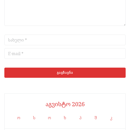
აგვისტო 2026
ო
ს
ო
ხ
პ
შ
კ