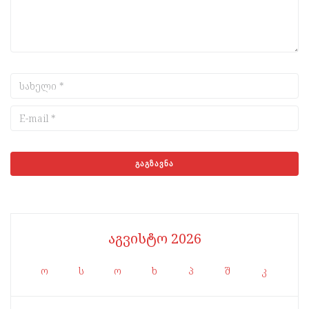
აგვისტო 2026
ო
ს
ო
ხ
პ
შ
კ