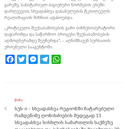
გარეშე, სანიტარიულ-ჰიგიენური ნორმების უხეში
დარღვევით, სხვადასხვა დასახელების ტკბილეულს
რეალიზაციის მიზნით აფასოებდა.
„კრიტიკული შეუსაბამობების გამო ბიზნესოპერატორი
დაჯარიმდა და საწარმოო პროცესი შეუსაბამობების
აღმოფხვრამდე შეუჩერდა“, – აღნიშნავენ სურსათის
ეროვნული სააგენტოში.
F
T
M
T
W
a
w
es
el
h
ce
itt
se
e
at
b
er
n
gr
s
o
g
a
A
ᲬᲘᲜᲐ
o
er
m
p
სუს-ი – სხვადასხვა რეგიონში ჩატარებული
k
p
რამდენიმე ღონისძიების შედეგად 13
სხვადასხვა სისხლის სამართლის საქმეზე