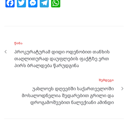
F
T
M
T
W
a
w
es
el
h
ce
itt
se
e
at
b
er
n
gr
s
o
g
a
A
ᲬᲘᲜᲐ
o
er
m
p
პროკურატურამ დიდი ოდენობით თანხის
k
p
თაღლითურად დაუფლების ფაქტზე ერთ
პირს ბრალდება წარუდგინა
ᲨᲔᲛᲓᲔᲒᲘ
უახლოეს დღეებში საქართველოში
მოსალოდნელია შედარებით გრილი და
დროგამოშვებით ნალექიანი ამინდი