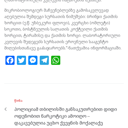
მიკრობიოლოგიურ მაჩვენებლებზე გამოსაკვლევად
აღებულია შემდეგი სურსათის ნიმუშები: ბრინჯი ქათმის
ხორცით (ე.წ. უზბეკური ფლოვი), კვერცხი (ომლეტი)
სოკოთი, ბოსტნეულის სალათის კოქტეილი ქათმის
ხორცით, ტირამისუ და ქათმის ხორცი. ლაბორატორიული
კვლევის შედეგებს სურსათის ეროვნული სააგენტო
მიღებისთანავე გაასაჯაროებს.”-ნათქვამია ინფორმაციაში.
F
T
M
T
W
a
w
es
el
h
ce
itt
se
e
at
b
er
n
gr
s
o
g
a
A
ᲬᲘᲜᲐ
o
er
m
p
პოლიციამ თბილისში განსაკუთრებით დიდი
k
p
ოდენობით ნარკოტიკი ამოიღო –
დაკავებულია უცხო ქვეყნის მოქალაქე