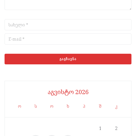
აგვისტო 2026
ო
ს
ო
ხ
პ
შ
კ
1
2