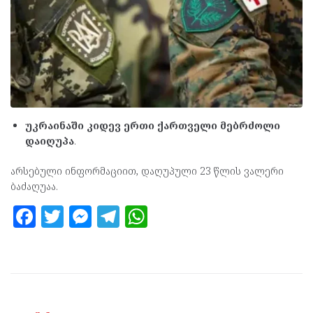
უკრაინაში კიდევ ერთი ქართველი მებრძოლი
დაიღუპა
.
არსებული ინფორმაციით, დაღუპული 23 წლის ვალერი
ბაძაღუაა.
F
T
M
T
W
a
w
es
el
h
ce
itt
se
e
at
b
er
n
gr
s
o
g
a
A