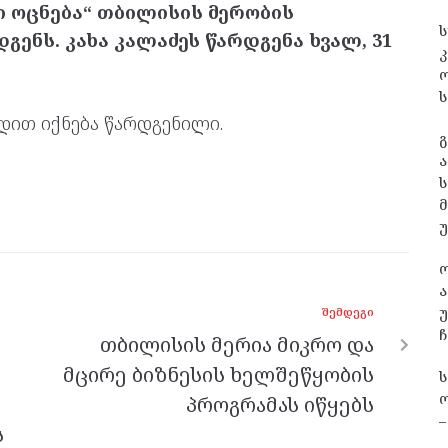
 ოცნება“ თბილისის მერობის
ს
გენს. კახა კალაძეს წარდგენა ხვალ, 31
კ
ს
ადით იქნება წარდგენილი.
გ
ა
ს
ა
უ
ᲨᲔᲛᲓᲔᲒᲘ
ჩ
თბილისის მერია მიკრო და
მცირე ბიზნესის ხელშეწყობის
ო
პროგრამას იწყებს
–
ს