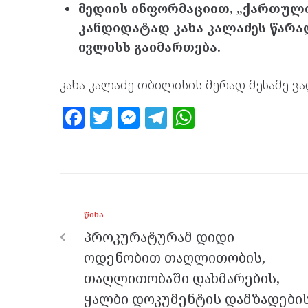
მედიის ინფორმაციით, „ქართული
კანდიდატად კახა კალაძეს წარად
ივლისს გაიმართება.
კახა კალაძე თბილისის მერად მესამე ვ
F
T
M
T
W
a
w
es
el
h
ce
itt
se
e
at
b
er
n
gr
s
o
g
a
A
ᲬᲘᲜᲐ
o
er
m
p
პროკურატურამ დიდი
k
p
ოდენობით თაღლითობის,
თაღლითობაში დახმარების,
ყალბი დოკუმენტის დამზადები