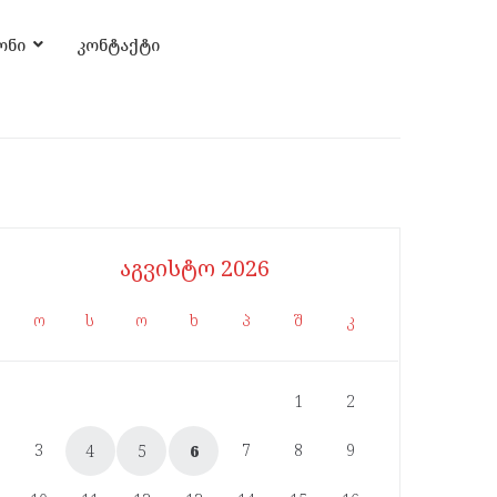
ონი
კონტაქტი
აგვისტო 2026
ო
ს
ო
ხ
პ
შ
კ
1
2
3
7
8
9
4
5
6