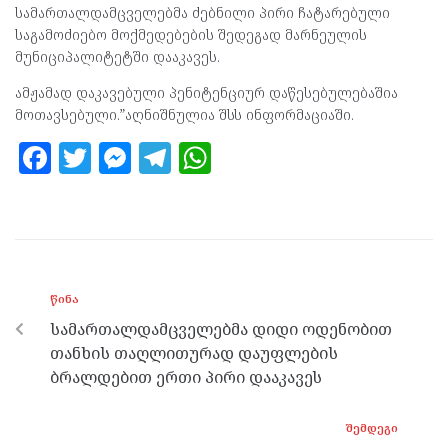
სამართალდამცველებმა ძებნილი პირი ჩატარებული
საგამოძიებო მოქმედებების შედეგად მარნეულის
მუნიციპალიტეტში დააკავეს.
ამჟამად დაკავებული პენიტენციურ დაწესებულებაშია
მოთავსებული.”აღნიშნულია შსს ინფორმაციაში.
F
T
M
T
W
a
w
es
el
h
ce
itt
se
e
at
b
er
n
gr
s
o
g
a
A
ᲬᲘᲜᲐ
o
er
m
p
სამართალდამცველებმა დიდი ოდენობით
k
p
თანხის თაღლითურად დაუფლების
ბრალდებით ერთი პირი დააკავეს
ᲨᲔᲛᲓᲔᲒᲘ