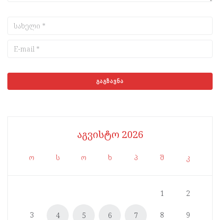
აგვისტო 2026
ო
ს
ო
ხ
პ
შ
კ
1
2
3
8
9
4
5
6
7