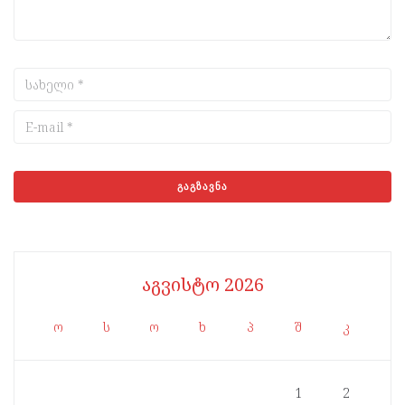
აგვისტო 2026
ო
ს
ო
ხ
პ
შ
კ
1
2