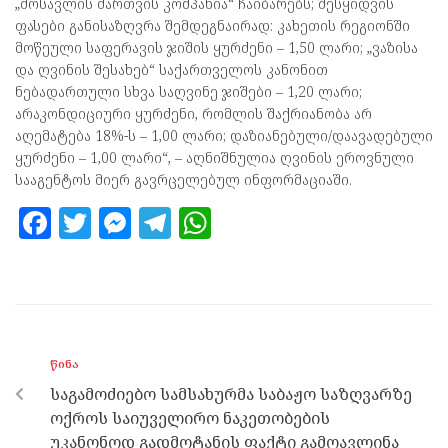
„მოსავლის მართვის კომპანია“ ჩაიბარებს; შესყიდვის
ფასები განისაზღვრა შემდეგნაირად: კახეთის რეგიონში
მოწეული საფერავის ჯიშის ყურძენი – 1,50 ლარი; „ვაზისა
და ღვინის შესახებ“ საქართველოს კანონით
ნებადართული სხვა საღვინე ჯიშები – 1,20 ლარი;
არაკონდიციური ყურძენი, რომლის შაქრიანობა არ
აღემატება 18%-ს – 1,00 ლარი; დაზიანებული/დაავადებული
ყურძენი – 1,00 ლარი“, – აღნიშნულია ღვინის ეროვნული
სააგენტოს მიერ გავრცელებულ ინფორმაციაში.
F
T
M
T
W
a
w
es
el
h
ce
itt
se
e
at
b
er
n
gr
s
o
g
a
A
ᲬᲘᲜᲐ
o
er
m
p
საგამოძიებო სამსახურმა საბაჟო საზღვარზე
k
p
ოქროს საიუველირო ნაკეთობების
უკანონოდ გადმოტანის ფაქტი გამოავლინა