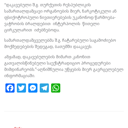
“დაკავებული შ.გ. თურქეთის რესპუბლიკის
სამართალდამცავი ორგანოების მიერ, ნარკოტიკული ან
ფსიქოტროპული ნივთიერებების უკანონოდ წარმოება-
ვაჭრობის ბრალდებით ინტერპოლის წითელი
ცირკულარით იძებნებოდა.
სამართალდამცველებმა შ.გ. ჩატარებული საგამოძიებო
მოქმედებების შედეგად, ბათუმში დააკავეს.
ამჟამად, დაკავებულების მიმართ კანონით
გათვალისწინებული საექსტრადიციო პროცედურები
მიმდინარეობს.”-აღნიშნულია უწყების მიერ გავრცელებულ
ინფორმაციაში.
F
T
M
T
W
a
w
es
el
h
ce
itt
se
e
at
b
er
n
gr
s
o
g
a
A