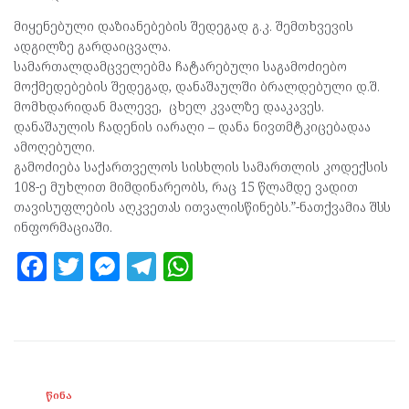
მიყენებული დაზიანებების შედეგად გ.კ. შემთხვევის
ადგილზე გარდაიცვალა.
სამართალდამცველებმა ჩატარებული საგამოძიებო
მოქმედებების შედეგად, დანაშაულში ბრალდებული დ.შ.
მომხდარიდან მალევე, ცხელ კვალზე დააკავეს.
დანაშაულის ჩადენის იარაღი – დანა ნივთმტკიცებადაა
ამოღებული.
გამოძიება საქართველოს სისხლის სამართლის კოდექსის
108-ე მუხლით მიმდინარეობს, რაც 15 წლამდე ვადით
თავისუფლების აღკვეთას ითვალისწინებს.”-ნათქვამია შსს
ინფორმაციაში.
F
T
M
T
W
a
w
es
el
h
ce
itt
se
e
at
b
er
n
gr
s
o
g
a
A
ᲬᲘᲜᲐ