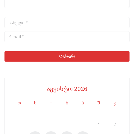
აგვისტო 2026
ო
ს
ო
ხ
პ
შ
კ
1
2