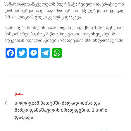
სამართალდამცველების მიერ ჩატარებული ოპერატიული
ღონისძიებებისა და საგამოძიებო მოქმედებების შედეგად
მ.მ. პოლიციამ ცხელ კვალზე დააკავა.
გამოძიება სისხლის სამართლის კოდექსის 178-ე მუხლით
მიმდინარეობს, რაც 8 წლამდე ვადით თავისუფლების
აღკვეთას ითვალისწინებს.”-ნათქვამია შსს ინფორმაციაში.
F
T
M
T
W
a
w
es
el
h
ce
itt
se
e
at
b
er
n
gr
s
o
g
a
A
ᲬᲘᲜᲐ
o
er
m
p
პოლიციამ ბათუმში ძალადობისა და
k
p
ნარკოდანაშაულის ბრალდებით 1 პირი
დააკავა