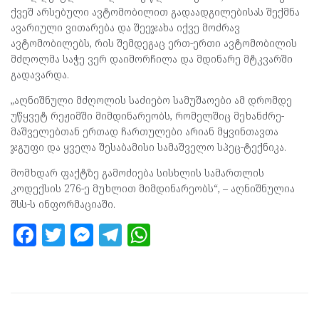
ქვეშ არსებული ავტომობილით გადაადგილებისას შექმნა
ავარიული ვითარება და შეეჯახა იქვე მოძრავ
ავტომობილებს, რის შემდეგაც ერთ-ერთი ავტომობილის
მძღოლმა საჭე ვერ დაიმორჩილა და მდინარე მტკვარში
გადავარდა.
„აღნიშნული მძღოლის საძიებო სამუშაოები ამ დრომდე
უწყვეტ რეჟიმში მიმდინარეობს, რომელშიც მეხანძრე-
მაშველებთან ერთად ჩართულები არიან მყვინთავთა
ჯგუფი და ყველა შესაბამისი სამაშველო სპეც-ტექნიკა.
მომხდარ ფაქტზე გამოძიება სისხლის სამართლის
კოდექსის 276-ე მუხლით მიმდინარეობს“, – აღნიშნულია
შსს-ს ინფორმაციაში.
F
T
M
T
W
a
w
es
el
h
ce
itt
se
e
at
b
er
n
gr
s