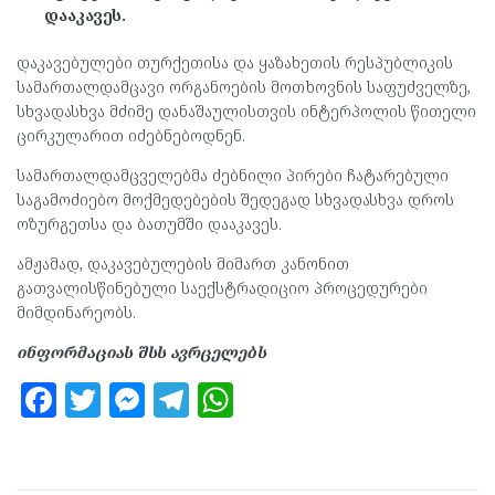
დააკავეს.
დაკავებულები თურქეთისა და ყაზახეთის რესპუბლიკის
სამართალდამცავი ორგანოების მოთხოვნის საფუძველზე,
სხვადასხვა მძიმე დანაშაულისთვის ინტერპოლის წითელი
ცირკულარით იძებნებოდნენ.
სამართალდამცველებმა ძებნილი პირები ჩატარებული
საგამოძიებო მოქმედებების შედეგად სხვადასხვა დროს
ოზურგეთსა და ბათუმში დააკავეს.
ამჟამად, დაკავებულების მიმართ კანონით
გათვალისწინებული საექსტრადიციო პროცედურები
მიმდინარეობს.
ინფორმაციას შსს ავრცელებს
F
T
M
T
W
a
w
es
el
h
ce
itt
se
e
at