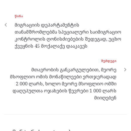
b
er
n
gr
s
o
g
a
A
ᲬᲘᲜᲐ
o
er
m
p
მიგრაციის დეპარტამენტის
k
p
თანამშრომლებმა სპეციალური საიმიგრაციო
კონტროლის ღონისძიებების შედეგად, უცხო
ქვეყნის 45 მოქალაქე დააკავეს
ᲨᲔᲛᲓᲔᲒᲘ
მთავრობის განკარგულებით, მეორე
მსოფლიო ომის მონაწილეები ერთჯერადად
2 000 ლარს, ხოლო მეორე მსოფლიო ომში
დაღუპულთა ოჯახების წევრები 1 000 ლარს
მიიღებენ