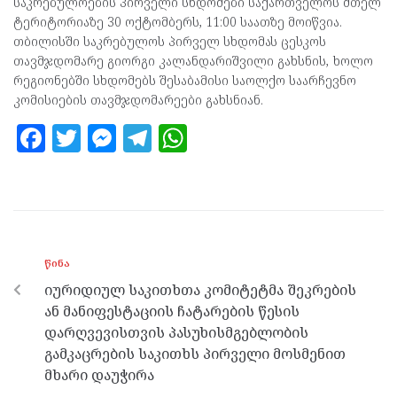
საკრებულოების პირველი სხდომები საქართველოს მთელ
ტერიტორიაზე 30 ოქტომბერს, 11:00 საათზე მოიწვია.
თბილისში საკრებულოს პირველ სხდომას ცესკოს
თავმჯდომარე გიორგი კალანდარიშვილი გახსნის, ხოლო
რეგიონებში სხდომებს შესაბამისი საოლქო საარჩევნო
კომისიების თავმჯდომარეები გახსნიან.
F
T
M
T
W
a
w
es
el
h
ce
itt
se
e
at
b
er
n
gr
s
o
g
a
A
ᲬᲘᲜᲐ
o
er
m
p
იურიდიულ საკითხთა კომიტეტმა შეკრების
k
p
ან მანიფესტაციის ჩატარების წესის
დარღვევისთვის პასუხისმგებლობის
გამკაცრების საკითხს პირველი მოსმენით
მხარი დაუჭირა