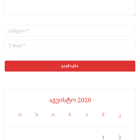
აგვისტო 2026
ო
ს
ო
ხ
პ
შ
კ
1
2