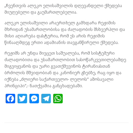
„ჩვენთვის
ალეკო ელისაშვილის დღევანდელი ქმედება
მიუღებელი და გაუმართლებელია.
ალეკო ელისაშვილი არაერთხელ გამხდარა რეჟიმის
მხრიდან უსამართლობისა და ძალადობის მსხვერპლი და
მისი აღიარება დასტურია, რომ ეს არის რეჟიმის
წინააღმდეგ ერთი ადამიანის თავგანწირული ქმედება.
რეჟიმს არ უნდა მივცეთ საშუალება, რომ სისტემური
ძალადობითა და უსამართლობით სასოწარკვეთილებამდე
მიგვიყვანოს და უარი გვათქმევინოს ტირანიასთან
ბრძოლის მშვიდობიან და კანონიერ გზებზე, რაც იყო და
იქნება „ძლიერი საქართველო- ლელოს“ ამოსავალი
პრინციპი“,- ნათქვამია განცხადებაში.
F
T
M
T
W
a
w
es
el
h
ce
itt
se
e
at
b
er
n
gr
s