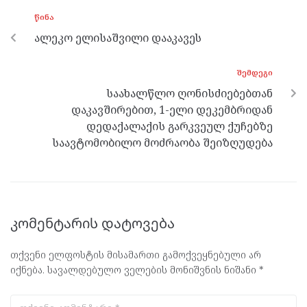
o
g
a
A
ᲬᲘᲜᲐ
o
er
m
p
ალეკო ელისაშვილი დააკავეს
k
p
ᲨᲔᲛᲓᲔᲒᲘ
საახალწლო ღონისძიებებთან
დაკავშირებით, 1-ელი დეკემბრიდან
დედაქალაქის გარკვეულ ქუჩებზე
საავტომობილო მოძრაობა შეიზღუდება
კომენტარის დატოვება
თქვენი ელფოსტის მისამართი გამოქვეყნებული არ
იქნება.
სავალდებულო ველების მონიშვნის ნიშანი
*