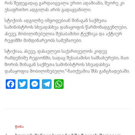
რის შედეგადაც გარდაიცვალა ერთი ადამიანი, მეორე კი
უსაფრთხო ადგილას არის გადაყვანილი.
სტიქიის ადგილზე იმყოფებიან შინაგან საქმეთა
სამინისტროს სხვადასხვა დანაყოფის წარმომადგენლები,
ასევე, მობილიზებულია შესაბამისი ტექნიკა და აქტიურ
რეჟიმში მიმდინარეობს სამუშაოები.
სტიქიაა, ასევე, დასავლეთ საქართველოს კიდევ
რამდენიმე რეგიონში, სადაც შესაბამისი სამსახურები, მათ
შორის შინაგან საქმეთა სამინისტროს სხვადასხვა
დანაყოფია მობილიზებული.”-ნათქვამია შსს განცხადებაში.
F
T
M
T
W
a
w
es
el
h
ce
itt
se
e
at
b
er
n
gr
s
o
g
a
A
ᲬᲘᲜᲐ
o
er
m
p