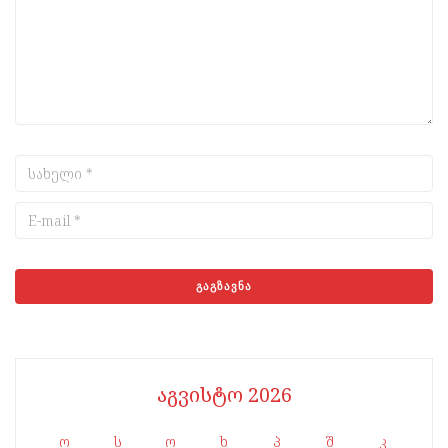
აგვისტო 2026
ო
ს
ო
ხ
პ
შ
კ