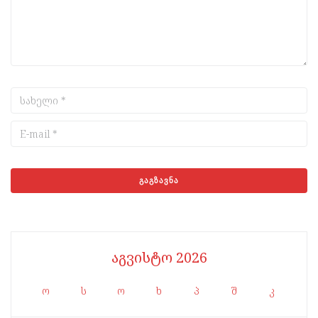
აგვისტო 2026
ო
ს
ო
ხ
პ
შ
კ