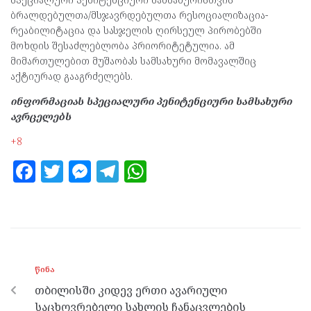
ბრალდებულთა/მსჯავრდებულთა რესოციალიზაცია-
რეაბილიტაცია და სასჯელის ღირსეულ პირობებში
მოხდის შესაძლებლობა პრიორიტეტულია. ამ
მიმართულებით მუშაობას სამსახური მომავალშიც
აქტიურად გააგრძელებს.
ინფორმაციას სპეციალური პენიტენციური სამსახური
ავრცელებს
+8
F
T
M
T
W
a
w
es
el
h
ce
itt
se
e
at
b
er
n
gr
s
o
g
a
A
ᲬᲘᲜᲐ
o
er
m
p
თბილისში კიდევ ერთი ავარიული
k
p
საცხოვრებელი სახლის ჩანაცვლების