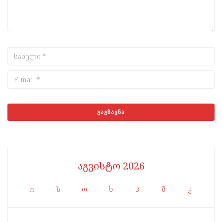
აგვისტო 2026
ო
ს
ო
ხ
პ
შ
კ