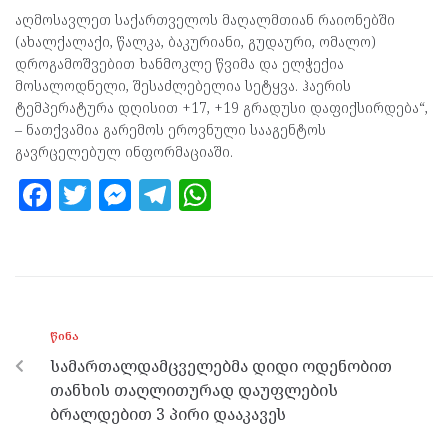
აღმოსავლეთ საქართველოს მაღალმთიან რაიონებში
(ახალქალაქი, წალკა, ბაკურიანი, გუდაური, ომალო)
დროგამოშვებით ხანმოკლე წვიმა და ელჭექია
მოსალოდნელი, შესაძლებელია სეტყვა. ჰაერის
ტემპერატურა დღისით +17, +19 გრადუსი დაფიქსირდება“,
– ნათქვამია გარემოს ეროვნული სააგენტოს
გავრცელებულ ინფორმაციაში.
F
T
M
T
W
a
w
es
el
h
ce
itt
se
e
at
b
er
n
gr
s
o
g
a
A
ᲬᲘᲜᲐ
o
er
m
p
სამართალდამცველებმა დიდი ოდენობით
k
p
თანხის თაღლითურად დაუფლების
ბრალდებით 3 პირი დააკავეს