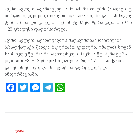
აღმოსავლეთ საქართველოს მთიან რაიონებში (ახალციხე,
ბორჯომი, დუშეთი, თიანეთი, ფასანაური): ზოგან ხანმოკლე
წვიმაა მოსალოდნელი. ჰაერის ტემპერატურა დღისით +15,
+20 გრადუსი დაფიქსირდება.
აღმოსავლეთ საქართველოს მაღალმთიან რაიონებში
(ახალქალაქი, წალკა, ბაკურიანი, გუდაური, ომალო): ზოგან
ხანმოკლე წვიმაა მოსალოდნელი. ჰაერის ტემპერატურა
დღისით +8, +13 გრადუსი დაფიქსირდება“, – ნათქვამია
გარემოს ეროვნული სააგენტოს გავრცელებულ
ინფორმაციაში.
F
T
M
T
W
a
w
es
el
h
ce
itt
se
e
at
b
er
n
gr
s
o
g
a
A
ᲬᲘᲜᲐ
o
er
m
p