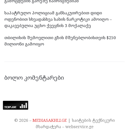
გამოცდების გარეშე ჩაირიცხებიან
საპატრულო პოლიციამ განსაკუთრებით დიდი
ოდენობით სხვადასხვა სახის ნარკოტიკი ამოიღო –
დაკავებულია უცხო ქვეყნის 3 მოქალაქე
თბილისის შემოვლითი გზის მშენებლობისთვის $250
მილიონი გამოიყო
ᲑᲝᲚᲝ ᲙᲝᲛᲔᲜᲢᲐᲠᲔᲑᲘ
©
2026
–
MEDIASAKHLI.GE
| საიტების ტექნიკური
მხარდაჭერა – webservice.ge