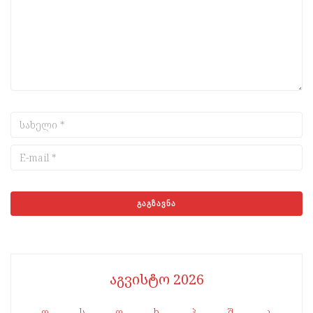
აგვისტო 2026
ო
ს
ო
ხ
პ
შ
კ