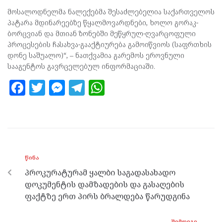
მოსალოდნელმა ნალექებმა შესაძლებელია საქართველოს
პატარა მდინარეებზე წყალმოვარდნები, ხოლო გორაკ-
ბორცვიან და მთიან ზონებში მეწყრულ-ღვარცოფული
პროცესების ჩასახვა-გააქტიურება გამოიწვიოს (საფრთხის
დონე საშუალო)“, – ნათქვამია გარემოს ეროვნული
სააგენტოს გავრცელებულ ინფორმაციაში.
F
T
M
T
W
a
w
es
el
h
ce
itt
se
e
at
b
er
n
gr
s
o
g
a
A
ᲬᲘᲜᲐ
o
er
m
p
პროკურატურამ ყალბი საგადასახადო
k
p
დოკუმენტის დამზადების და გასაღების
ფაქტზე ერთ პირს ბრალდება წარუდგინა
ᲨᲔᲛᲓᲔᲒᲘ