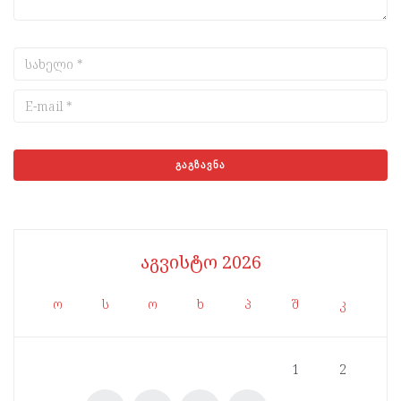
აგვისტო 2026
ო
ს
ო
ხ
პ
შ
კ
1
2