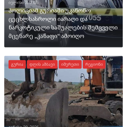
ივლისი 3, 2026
პოლიციამ გურიაში უკანონო
ცეცხლსასროლი იარაღი და
ნარკოტიკული საშუალების შემცველი
მცენარე „კანაფი“ ამოიღო
გურია
დღის ამბავი
იმერეთი
რეგიონი
ᲡᲠᲣᲚᲐᲓ