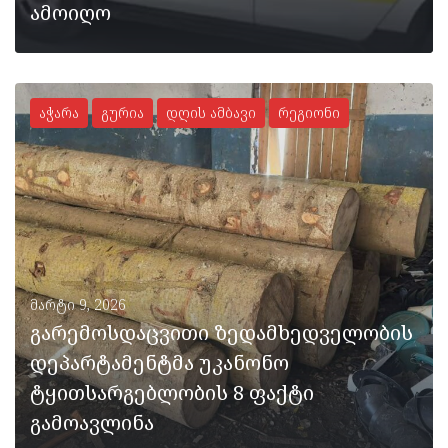
ამოიღო
აჭარა
გურია
დღის ამბავი
რეგიონი
ᲡᲠᲣᲚᲐᲓ
მარტი 9, 2026
გარემოსდაცვითი ზედამხედველობის
დეპარტამენტმა უკანონო
ტყითსარგებლობის 8 ფაქტი
გამოავლინა