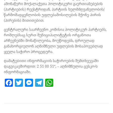
ამონაწერი მოქალაქეთა პოლიტიკური გაერთიანებების
(პარტიების) რეესტრიდან, პარტიის ხელმძღვანელობის/
წარმომადგენლობის უფლებამოსილების მქონე პირის
(პირების) მითითებით.
ცენტრალური საარჩევნო კომისია პოლიტიკურ პარტიებს,
რომლებსაც სურთ მუნიციპალიტეტის ორგანოთა
არჩევნებში მონაწილეობა, მოუწოდებს, დროულად
განახორციელონ აღნიშნული უფლების მოსაპოვებლად
ყველა საჭირო პროცედურა.
დამატებითი ინფორმაციის საჭიროების შემთხვევაში
დაგვიკავშირდით: 2 51 00 51“, – აღნიშნულია ცესკო-ს
ინფორმაციაში.
F
T
M
T
W
a
w
es
el
h
ce
itt
se
e
at
b
er
n
gr
s