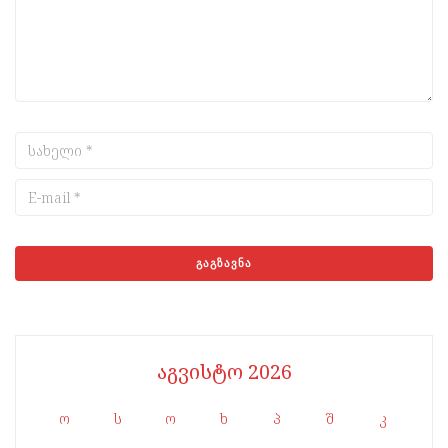
აგვისტო 2026
ო
ს
ო
ხ
პ
შ
კ