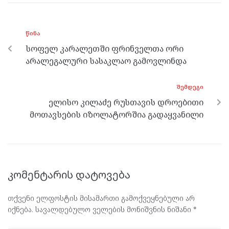
b
er
n
gr
s
o
g
a
A
ᲬᲘᲜᲐ
o
er
m
p
სოფელ კარალეთში ფრინველთა ორი
k
p
არალეგალური სასაკლაო გამოვლინდა
ᲨᲔᲛᲓᲔᲒᲘ
ელისო კილაძე რუსთავის დროებითი
მოთავსების იზოლატორშია გადაყვანილი
კომენტარის დატოვება
თქვენი ელფოსტის მისამართი გამოქვეყნებული არ
იქნება.
სავალდებულო ველების მონიშვნის ნიშანი
*