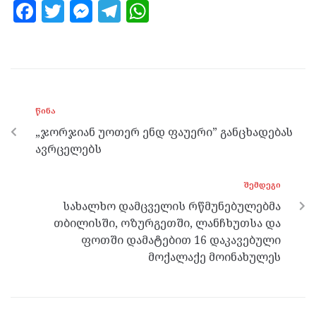
F
T
M
T
W
a
w
es
el
h
ce
itt
se
e
at
b
er
n
gr
s
o
g
a
A
ᲬᲘᲜᲐ
o
er
m
p
„ჯორჯიან უოთერ ენდ ფაუერი” განცხადებას
k
p
ავრცელებს
ᲨᲔᲛᲓᲔᲒᲘ
სახალხო დამცველის რწმუნებულებმა
თბილისში, ოზურგეთში, ლანჩხუთსა და
ფოთში დამატებით 16 დაკავებული
მოქალაქე მოინახულეს