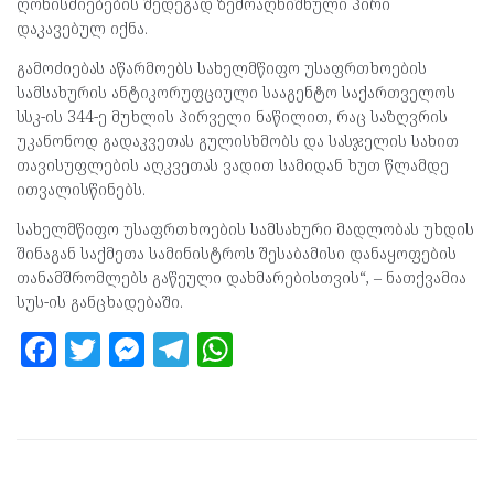
ღონისძიებების შედეგად ზემოაღნიშნული პირი
დაკავებულ იქნა.
გამოძიებას აწარმოებს სახელმწიფო უსაფრთხოების
სამსახურის ანტიკორუფციული სააგენტო საქართველოს
სსკ-ის 344-ე მუხლის პირველი ნაწილით, რაც საზღვრის
უკანონოდ გადაკვეთას გულისხმობს და სასჯელის სახით
თავისუფლების აღკვეთას ვადით სამიდან ხუთ წლამდე
ითვალისწინებს.
სახელმწიფო უსაფრთხოების სამსახური მადლობას უხდის
შინაგან საქმეთა სამინისტროს შესაბამისი დანაყოფების
თანამშრომლებს გაწეული დახმარებისთვის“, – ნათქვამია
სუს-ის განცხადებაში.
F
T
M
T
W
a
w
es
el
h
ce
itt
se
e
at
b
er
n
gr
s
o
g
a
A