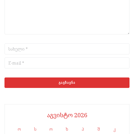
აგვისტო 2026
ო
ს
ო
ხ
პ
შ
კ