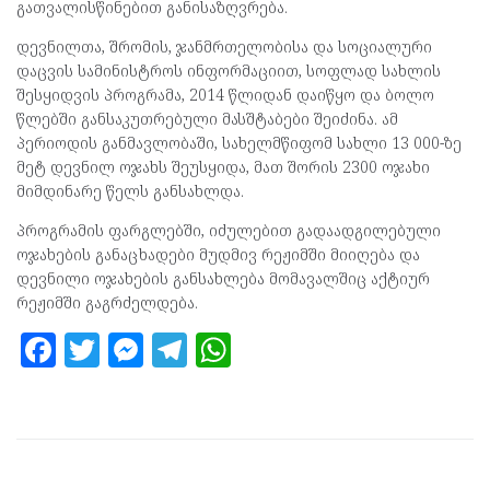
გათვალისწინებით განისაზღვრება.
დევნილთა, შრომის, ჯანმრთელობისა და სოციალური
დაცვის სამინისტროს ინფორმაციით, სოფლად სახლის
შესყიდვის პროგრამა, 2014 წლიდან დაიწყო და ბოლო
წლებში განსაკუთრებული მასშტაბები შეიძინა. ამ
პერიოდის განმავლობაში, სახელმწიფომ სახლი 13 000-ზე
მეტ დევნილ ოჯახს შეუსყიდა, მათ შორის 2300 ოჯახი
მიმდინარე წელს განსახლდა.
პროგრამის ფარგლებში, იძულებით გადაადგილებული
ოჯახების განაცხადები მუდმივ რეჟიმში მიიღება და
დევნილი ოჯახების განსახლება მომავალშიც აქტიურ
რეჟიმში გაგრძელდება.
F
T
M
T
W
a
w
es
el
h
ce
itt
se
e
at
b
er
n
gr
s
o
g
a
A