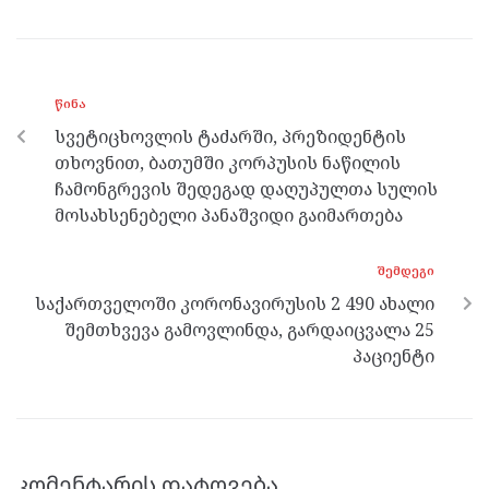
ce
itt
se
e
at
b
er
n
gr
s
o
g
a
A
ᲬᲘᲜᲐ
o
er
m
p
სვეტიცხოვლის ტაძარში, პრეზიდენტის
k
p
თხოვნით, ბათუმში კორპუსის ნაწილის
ჩამონგრევის შედეგად დაღუპულთა სულის
მოსახსენებელი პანაშვიდი გაიმართება
ᲨᲔᲛᲓᲔᲒᲘ
საქართველოში კორონავირუსის 2 490 ახალი
შემთხვევა გამოვლინდა, გარდაიცვალა 25
პაციენტი
კომენტარის დატოვება