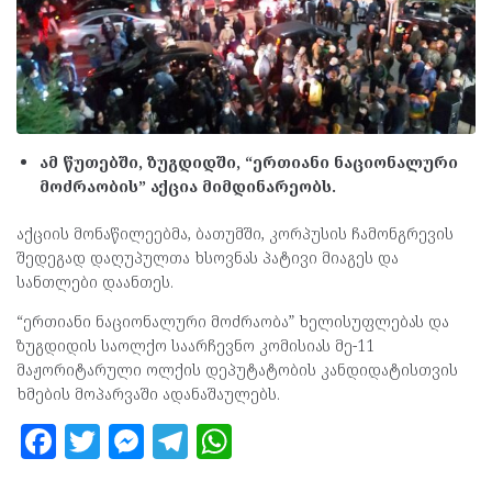
ამ წუთებში, ზუგდიდში, “ერთიანი ნაციონალური
მოძრაობის” აქცია მიმდინარეობს.
აქციის მონაწილეებმა, ბათუმში, კორპუსის ჩამონგრევის
შედეგად დაღუპულთა ხსოვნას პატივი მიაგეს და
სანთლები დაანთეს.
“ერთიანი ნაციონალური მოძრაობა” ხელისუფლებას და
ზუგდიდის საოლქო საარჩევნო კომისიას მე-11
მაჟორიტარული ოლქის დეპუტატობის კანდიდატისთვის
ხმების მოპარვაში ადანაშაულებს.
F
T
M
T
W
a
w
es
el
h