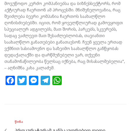
მოვუწოდო კერძო კომპანიებსა და ბიზნესსექტორს, რომ
აქტიურად ჩაერთონ ამ პროცესში. მნიშვნელოვანია, რაც
შეიძლება ბევრი კომპანია ჩაერთოს საახალწლო
ღონისძიებებში. იცით, რომ ყოველწლიურად გამოვყოფთ
სპეციალურ ადგილებს, მათ შორის, პარკებს, სკვერებს,
სადაც ვაძლევთ მათ შესაძლებლობას, თავიანთი
საახალწლო განათებები განათავსონ. ჩვენ ყველა ერთად
ვქმნით სასიამოვნო და საზეიმო საახალწლო განწყობას
დედაქალაქში და დარწმუნებული ვარ, თქვენი
თანამონაწილეობა წელსაც იქნება, რაც მისასალმებელია“,
– აღნიშნა კახა კალაძემ.
F
T
M
T
W
a
w
es
el
h
ce
itt
se
e
at
b
er
n
gr
s
o
g
a
A
ᲬᲘᲜᲐ
o
er
m
p
პროკურატურამ განსაკუთრებით დიდი