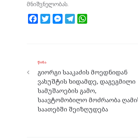
მნიშვნელობას.
F
T
M
T
W
a
w
es
el
h
ce
itt
se
e
at
b
er
n
gr
s
o
g
a
A
ᲬᲘᲜᲐ
o
er
m
p
გიორგი სააკაძის მოედნიდან
k
p
ვახუშტის ხიდამდე, დაგეგმილი
სამუშაოების გამო,
საავტომობილო მოძრაობა ღამი
საათებში შეიზღუდება