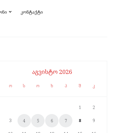
ონი
კონტაქტი
აგვისტო 2026
ო
ს
ო
ხ
პ
შ
კ
1
2
3
8
9
4
5
6
7