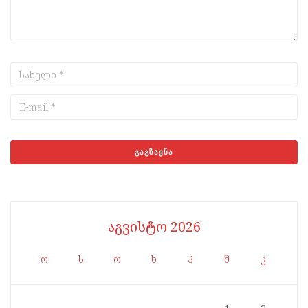
აგვისტო 2026
ო
ს
ო
ხ
პ
შ
კ