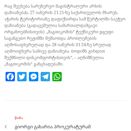
რაც შეეხება სარეზერვო მაგისტრალური არხის
დაზიანებას, 27 იანვრის 21:21-ზე საქართველოს მხარეს,
აჭარის ტერიტორიაზე დაფიქსირდა სამ წერტილში საეჭვო
დაზიანება (გადაცემულია სამართალდამცავი
ორგანოებზისთვის). „მაგთიკომის“ ტექნიკური ჯგუფი
საგანგებო რეჟიმში მუშაობდა პრობლემების
აღმოსაფხვრელად და 28 იანვრის 01:54-ზე სრულად
აღმოიფხვრა სამივე დაზიანება. ბოდიშს გიხდით
შექმნილი დისკომფორტისთვის“, – აღნიშნულია
„მაგთიკომის“ განცხადებაში.
F
T
M
T
W
a
w
es
el
h
ce
itt
se
e
at
b
er
n
gr
s
o
g
a
A
ᲬᲘᲜᲐ
o
er
m
p
გიორგი გახარია პროკურატურამ