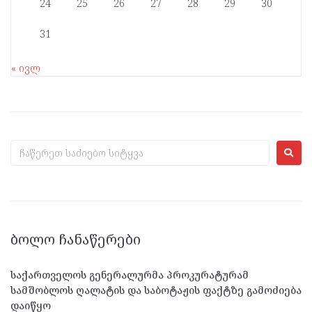
24
25
26
27
28
29
30
31
« ივლ
ᲑᲝᲚᲝ ᲩᲐᲜᲐᲬᲔᲠᲔᲑᲘ
საქართველოს გენერალურმა პროკურატურამ
სამშობლოს ღალატის და საბოტაჟის ფაქტზე გამოძიება
დაიწყო