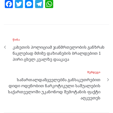
F
T
M
T
W
a
w
es
el
h
ce
itt
se
e
at
b
er
n
gr
s
o
g
a
A
ᲬᲘᲜᲐ
o
er
m
p
კახეთის პოლიციამ ჯანმრთელობის განზრახ
k
p
ნაკლებად მძიმე დაზიანების ბრალდებით 1
პირი ცხელ კვალზე დააკავა
ᲨᲔᲛᲓᲔᲒᲘ
სამართალდამცველებმა განსაკუთრებით
დიდი ოდენობით ნარკოტიკული საშუალების
საქართველოში უკანონოდ შემოტანის ფაქტი
აღკვეთეს