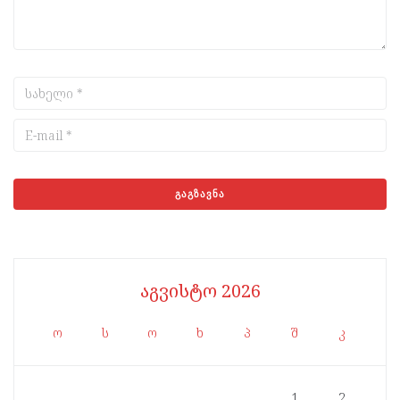
აგვისტო 2026
ო
ს
ო
ხ
პ
შ
კ
1
2