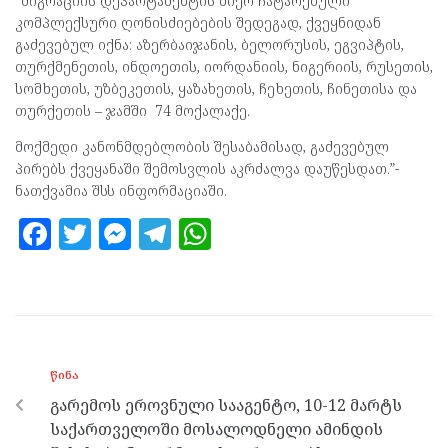
“მიგრაციის დეპარტამენტის მიერ ჩატარებული
კომპლექსური ღონისძიებების შედეგად, ქვეყნიდან
გაძევებულ იქნა: აზერბაიჯანის, ბელორუსის, ეგვიპტის,
თურქმენეთის, ინდოეთის, იორდანიის, ნიგერიის, რუსეთის,
სომხეთის, უზბეკეთის, ყაზახეთის, ჩეხეთის, ჩინეთისა და
თურქეთის – ჯამში 74 მოქალაქე.
მოქმედი კანონმდებლობის შესაბამისად, გაძევებულ
პირებს ქვეყანაში შემოსვლის აკრძალვა დაუწესდათ.”-
ნათქვამია შსს ინფორმაციაში.
F
T
M
T
W
a
w
es
el
h
ce
itt
se
e
at
b
er
n
gr
s
o
g
a
A
ᲬᲘᲜᲐ
o
er
m
p
გარემოს ეროვნული სააგენტო, 10-12 მარტს
k
p
საქართველოში მოსალოდნელი ამინდის