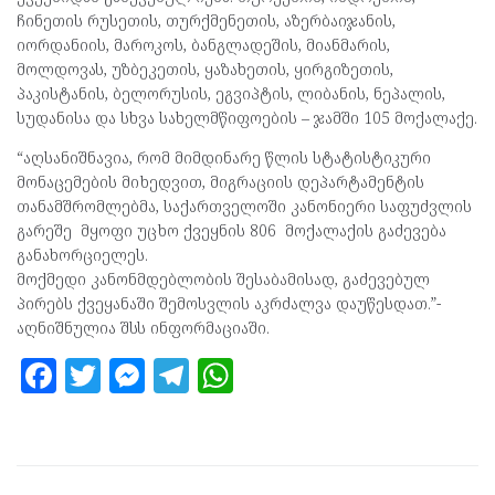
ჩინეთის რუსეთის, თურქმენეთის, აზერბაიჯანის,
იორდანიის, მაროკოს, ბანგლადეშის, მიანმარის,
მოლდოვას, უზბეკეთის, ყაზახეთის, ყირგიზეთის,
პაკისტანის, ბელორუსის, ეგვიპტის, ლიბანის, ნეპალის,
სუდანისა და სხვა სახელმწიფოების – ჯამში 105 მოქალაქე.
“აღსანიშნავია, რომ მიმდინარე წლის სტატისტიკური
მონაცემების მიხედვით, მიგრაციის დეპარტამენტის
თანამშრომლებმა, საქართველოში კანონიერი საფუძვლის
გარეშე მყოფი უცხო ქვეყნის 806 მოქალაქის გაძევება
განახორციელეს.
მოქმედი კანონმდებლობის შესაბამისად, გაძევებულ
პირებს ქვეყანაში შემოსვლის აკრძალვა დაუწესდათ.”-
აღნიშნულია შსს ინფორმაციაში.
F
T
M
T
W
a
w
es
el
h
ce
itt
se
e
at
b
er
n
gr
s