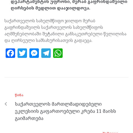
დეპარტამენტის უფროსი, მერაბ გაფრინდაშვილი
ღირსების მედლით დააჯილდოვა.
საქართველოს სახელმწიფო ჯილდო მერაბ
გაფრინდაშვილს საქართველოს სახელმწიფოს
აღმშენებლობაში შეტანილი განსაკუთრებული წვლილისა
და ღირსეული სამსახურისათვის გადაეცა.
F
T
M
T
W
a
w
es
el
h
ce
itt
se
e
at
b
er
n
gr
s
o
g
a
A
ᲬᲘᲜᲐ
o
er
m
p
საქართველოს მართლმადიდებელი
k
p
ეკლესიის გაფართოებული კრება 11 მაისს
გაიმართება