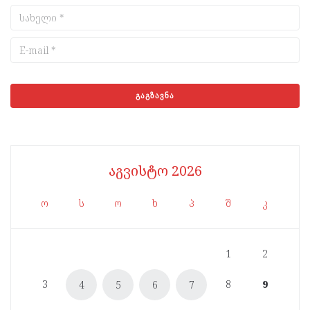
აგვისტო 2026
ო
ს
ო
ხ
პ
შ
კ
1
2
3
8
9
4
5
6
7