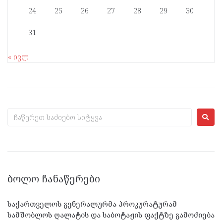
24
25
26
27
28
29
30
31
« ივლ
ᲑᲝᲚᲝ ᲩᲐᲜᲐᲬᲔᲠᲔᲑᲘ
საქართველოს გენერალურმა პროკურატურამ
სამშობლოს ღალატის და საბოტაჟის ფაქტზე გამოძიება