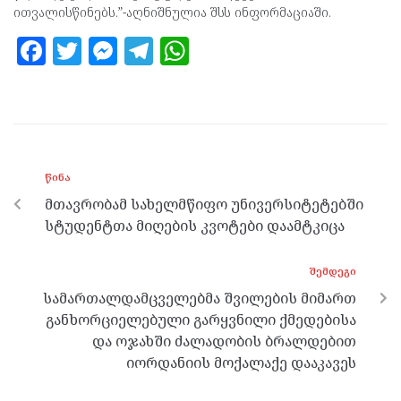
ითვალისწინებს.”-აღნიშნულია შსს ინფორმაციაში.
F
T
M
T
W
a
w
es
el
h
ce
itt
se
e
at
b
er
n
gr
s
o
g
a
A
ᲬᲘᲜᲐ
o
er
m
p
მთავრობამ სახელმწიფო უნივერსიტეტებში
k
p
სტუდენტთა მიღების კვოტები დაამტკიცა
ᲨᲔᲛᲓᲔᲒᲘ
სამართალდამცველებმა შვილების მიმართ
განხორციელებული გარყვნილი ქმედებისა
და ოჯახში ძალადობის ბრალდებით
იორდანიის მოქალაქე დააკავეს