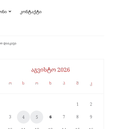
ონი
კონტაქტი
ი დააკავა
აგვისტო 2026
ო
ს
ო
ხ
პ
შ
კ
1
2
3
6
7
8
9
4
5