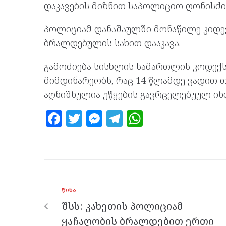
დაკავების მიზნით საპოლიციო ღონისძი
პოლიციამ დანაშაულში მონაწილე კიდევ 
ბრალდებულის სახით დააკავა.
გამოძიება სისხლის სამართლის კოდექსის
მიმდინარეობს, რაც 14 წლამდე ვადით თ
აღნიშნულია უწყების გავრცელებუულ ინ
F
T
M
T
W
a
w
es
el
h
ce
itt
se
e
at
b
er
n
gr
s
o
g
a
A
ᲬᲘᲜᲐ
o
er
m
p
შსს: კახეთის პოლიციამ
k
p
ყაჩაღობის ბრალდებით ერთი