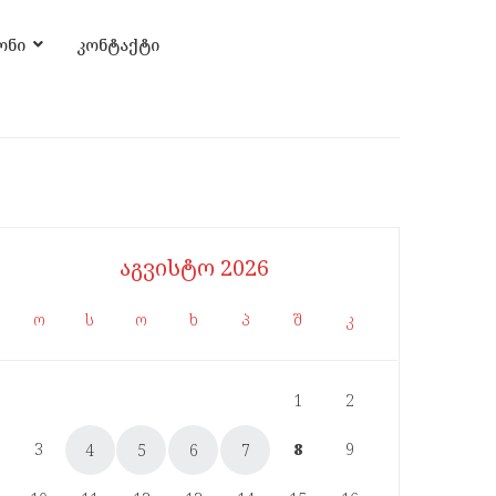
ონი
კონტაქტი
აგვისტო 2026
ო
ს
ო
ხ
პ
შ
კ
1
2
3
8
9
4
5
6
7