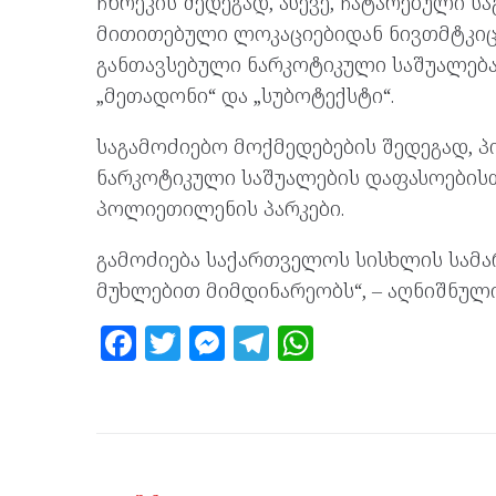
ჩხრეკის შედეგად, ასევე, ჩატარებული ს
მითითებული ლოკაციებიდან ნივთმტკიც
განთავსებული ნარკოტიკული საშუალება 
„მეთადონი“ და „სუბოტექსტი“.
საგამოძიებო მოქმედებების შედეგად, პ
ნარკოტიკული საშუალების დაფასოებისთ
პოლიეთილენის პარკები.
გამოძიება საქართველოს სისხლის სამარ
მუხლებით მიმდინარეობს“, – აღნიშნული
F
T
M
T
W
a
w
es
el
h
ce
itt
se
e
at
b
er
n
gr
s
o
g
a
A